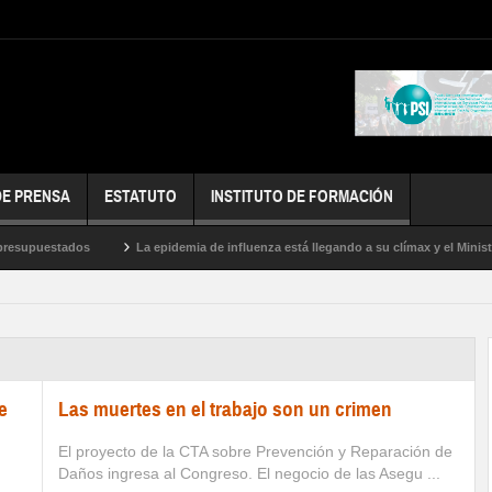
DE PRENSA
ESTATUTO
INSTITUTO DE FORMACIÓN
supuestados
La epidemia de influenza está llegando a su clímax y el Ministeri
oras
e
Las muertes en el trabajo son un crimen
El proyecto de la CTA sobre Prevención y Reparación de
Daños ingresa al Congreso. El negocio de las Asegu ...