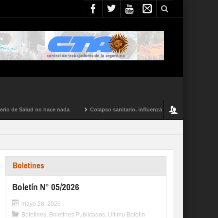
o de Salud no hace nada
Colapso sanitario, influenza tipo A y conflictos en tod
Boletines
Boletín N° 05/2026
mayo 28, 2026
Boletines
,
Boletines Publicados
,
Último Boletín