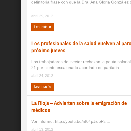
definitoria frase con que la Dra. Ana Gloria González 
...
abril 29, 2012
Leer más
Los profesionales de la salud vuelven al paro
próximo jueves
Los trabajadores del sector rechazan la pauta salarial
21 por ciento escalonado acordado en paritaria ...
abril 24, 2012
Leer más
La Rioja – Advierten sobre la emigración de
médicos
Ver informe: http://youtu.be/nI04pJidoPs ...
abril 13, 2012