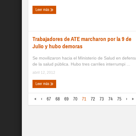
Leer más
Trabajadores de ATE marcharon por la 9 de
Julio y hubo demoras
Se movilizaron hacia el Ministerio de Salud en defens
de la salud pública. Hubo tres carriles interrumpi ...
abril 12, 2012
Leer más
«
‹
67
68
69
70
71
72
73
74
75
›
»