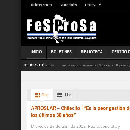
Quienes somos
Autoridades
FesPrSa TV
INICIO
BOLETINES
BIBLIOTECA
CENTRO 
NOTICIAS EXPRESS
ntras la influenza satura los hospitales, la salud usó apenas 3 de cada 10 pesos pre
UD PÚBLICA, la SEGURIDAD SOCIAL y los DERECHOS de sus trabajadores y trabajad
Grid
List
APROSLAR – Chilecito | “Es la peor gestión d
los últimos 30 años”
Miércoles 25 de abril de 2012. Fue la concreta y