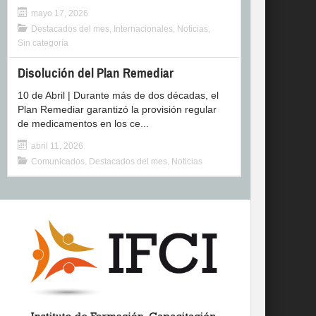
mayo 17, 2026
Destacados del mes
,
Internacionales
,
Noticias
,
Sin categoría
Disolución del Plan Remediar
10 de Abril | Durante más de dos décadas, el
Plan Remediar garantizó la provisión regular
de medicamentos en los ce...
abril 11, 2026
Comunicados
,
Destacados del mes
,
Noticias