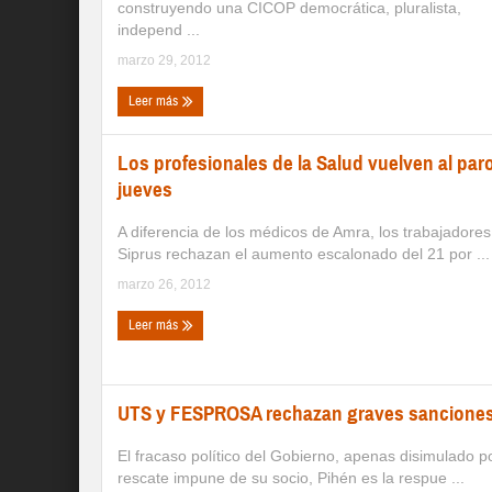
construyendo una CICOP democrática, pluralista,
independ ...
marzo 29, 2012
Leer más
Los profesionales de la Salud vuelven al paro
jueves
A diferencia de los médicos de Amra, los trabajadores
Siprus rechazan el aumento escalonado del 21 por ...
marzo 26, 2012
Leer más
UTS y FESPROSA rechazan graves sancione
El fracaso político del Gobierno, apenas disimulado po
rescate impune de su socio, Pihén es la respue ...