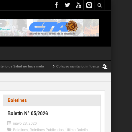
o de Salud no hace nada
Colapso sanitario, influenza tipo A y conflictos en tod
Boletines
Boletín N° 05/2026
mayo 28, 2026
Boletines
,
Boletines Publicados
,
Último Boletín