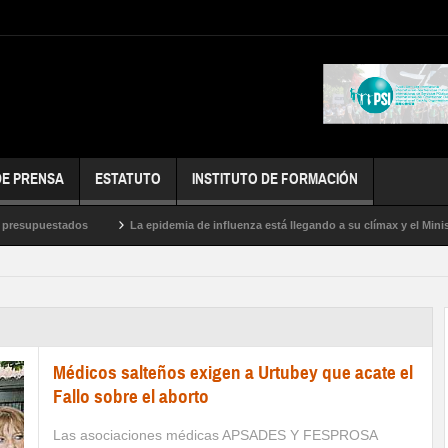
DE PRENSA
ESTATUTO
INSTITUTO DE FORMACIÓN
esupuestados
La epidemia de influenza está llegando a su clímax y el Ministeri
oras
Médicos salteños exigen a Urtubey que acate el
Fallo sobre el aborto
Las asociaciones médicas APSADES Y FESPROSA