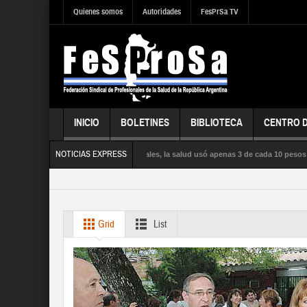
Quienes somos
Autoridades
FesPrSa TV
INICIO
BOLETINES
BIBLIOTECA
CENTRO 
NOTICIAS EXPRESS
entras la influenza satura los hospitales, la salud usó apenas 3 de cada 10 pesos pr
UD PÚBLICA, la SEGURIDAD SOCIAL y los DERECHOS de sus trabajadores y trabajad
Grid
List