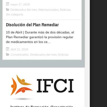
mayo 17, 2026
Destacados del mes
,
Internacionales
,
Noticias
,
Sin categoría
Disolución del Plan Remediar
10 de Abril | Durante más de dos décadas, el
Plan Remediar garantizó la provisión regular
de medicamentos en los ce...
abril 11, 2026
Comunicados
,
Destacados del mes
,
Noticias