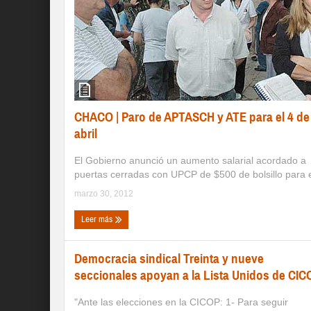
CHACO | Paro de APTASCH y ATE para el 4 de
El Gobierno anunció un aumento salarial acordado a
puertas cerradas con UPCP de $500 de bolsillo para el
marzo 30, 2012
Leer más
Democracia sindical Treinta y nueve
seccionales apoyan a la Lista Unidos de CIC
"Ante las elecciones en la CICOP: 1- Para seguir