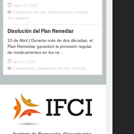
mayo 17, 2026
Destacados del mes
,
Internacionales
,
Noticias
,
Sin categoría
Disolución del Plan Remediar
10 de Abril | Durante más de dos décadas, el
Plan Remediar garantizó la provisión regular
de medicamentos en los ce...
abril 11, 2026
Comunicados
,
Destacados del mes
,
Noticias