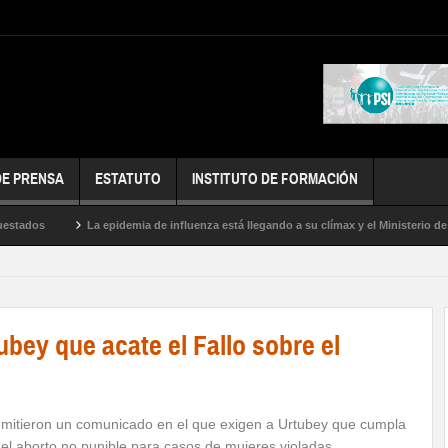
DE PRENSA
ESTATUTO
INSTITUTO DE FORMACIÓN
ados
La epidemia de influenza está llegando a su clímax y el Ministerio de Sal
bey que acate el Fallo sobre el
tieron un comunicado en el que exigen a Urtubey que cumpla
 el aborto no punible para casos de mujeres violadas.