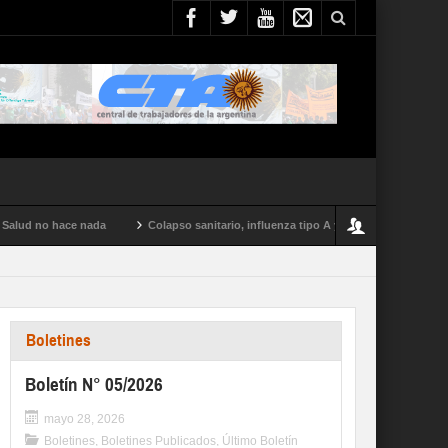
ud no hace nada
Colapso sanitario, influenza tipo A y conflictos en todo el paí
Boletines
Boletín N° 05/2026
mayo 28, 2026
Boletines
,
Boletines Publicados
,
Último Boletín