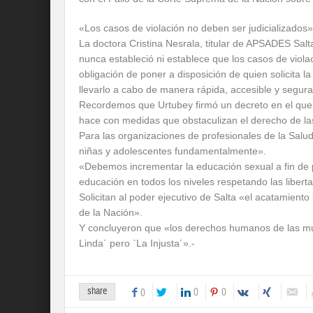
«Los casos de violación no deben ser judicializados
La doctora Cristina Nesrala, titular de APSADES Sal
nunca estableció ni establece que los casos de violac
obligación de poner a disposición de quien solicita l
llevarlo a cabo de manera rápida, accesible y segura
Recordemos que Urtubey firmó un decreto en el que a
hace con medidas que obstaculizan el derecho de la
Para las organizaciones de profesionales de la Salud
niñas y adolescentes fundamentalmente».
«Debemos incrementar la educación sexual a fin de p
educación en todos los niveles respetando las libert
Solicitan al poder ejecutivo de Salta «el acatamiento
de la Nación».
Y concluyeron que «los derechos humanos de las mu
Linda´ pero `La Injusta´».-
share
0
0
0