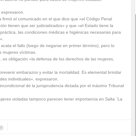
» expresaron.
ta firmó el comunicado en el que dice que «el Código Penal
ión tienen que ser judicializados» y que «el Estado tiene la
a práctica, las condiciones médicas e higiénicas necesarias para
».
cata el fallo (luego de negarse en primer término), pero lo
s mujeres víctimas.
, es obligación «la defensa de los derechos de las mujeres,
revenir embarazos y evitar la mortalidad. Es elemental brindar
ades individuales», expresaron.
 incondicional de la jurisprudencia dictada por el máximo Tribunal
jeres violadas tampoco parecen tener importancia en Salta `La