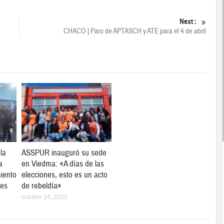
Next :
 la
ASSPUR inauguró su sede
a
en Viedma: «A días de las
iento
elecciones, esto es un acto
les
de rebeldía»
octubre 24, 2025