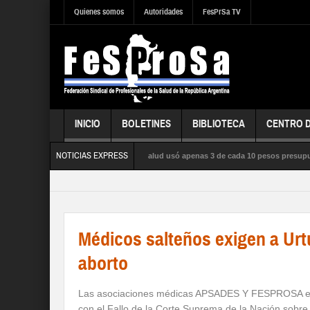
Quienes somos
Autoridades
FesPrSa TV
INICIO
BOLETINES
BIBLIOTECA
CENTRO 
NOTICIAS EXPRESS
a influenza satura los hospitales, la salud usó apenas 3 de cada 10 pesos presupuest
ICA, la SEGURIDAD SOCIAL y los DERECHOS de sus trabajadores y trabajadoras
Médicos salteños exigen a Urtu
aborto
Las asociaciones médicas APSADES Y FESPROSA emi
con el Fallo de la Corte Suprema de la Nación sobre