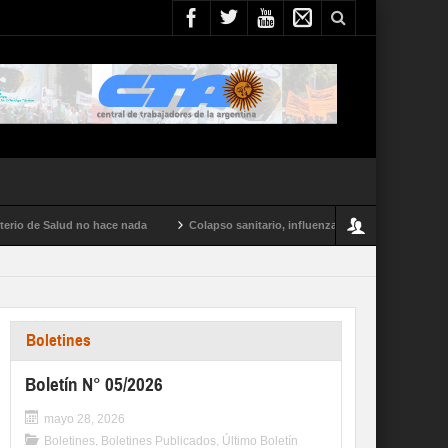
o de Salud no hace nada
Colapso sanitario, influenza tipo A y conflictos en tod
Boletines
Boletín N° 05/2026
mayo 28, 2026
Boletines
,
Boletines Publicados
,
Último Boletín