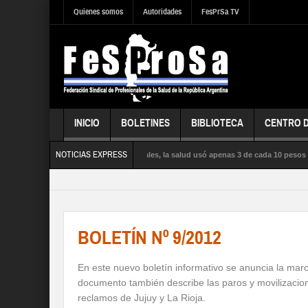
Quienes somos
Autoridades
FesPrSa TV
INICIO
BOLETINES
BIBLIOTECA
CENTRO 
NOTICIAS EXPRESS
ntras la influenza satura los hospitales, la salud usó apenas 3 de cada 10 pesos pr
UD PÚBLICA, la SEGURIDAD SOCIAL y los DERECHOS de sus trabajadores y trabajad
BOLETÍN Nº 9/2012
En este nuevo boletín informativo se anuncia la marc
documento también describe las paros y movilizacio
reclamos de Jujuy y La Rioja.