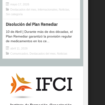
mayo 17, 2026
Destacados del mes
,
Internacionales
,
Noticias
,
Sin categoría
Disolución del Plan Remediar
10 de Abril | Durante más de dos décadas, el
Plan Remediar garantizó la provisión regular
de medicamentos en los ce...
abril 11, 2026
Comunicados
,
Destacados del mes
,
Noticias