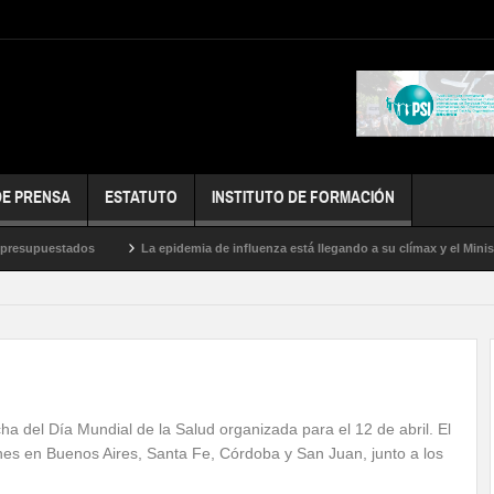
DE PRENSA
ESTATUTO
INSTITUTO DE FORMACIÓN
esupuestados
La epidemia de influenza está llegando a su clímax y el Ministeri
oras
ha del Día Mundial de la Salud organizada para el 12 de abril. El
nes en Buenos Aires, Santa Fe, Córdoba y San Juan, junto a los