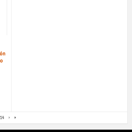
ión
lo
14
›
»