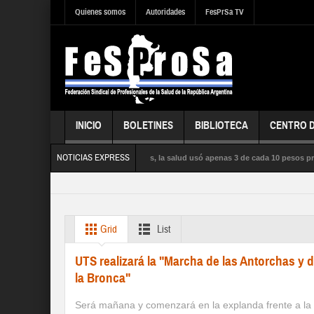
Quienes somos
Autoridades
FesPrSa TV
INICIO
BOLETINES
BIBLIOTECA
CENTRO 
NOTICIAS EXPRESS
 la influenza satura los hospitales, la salud usó apenas 3 de cada 10 pesos presupu
ÚBLICA, la SEGURIDAD SOCIAL y los DERECHOS de sus trabajadores y trabajadoras
Grid
List
UTS realizará la "Marcha de las Antorchas y 
la Bronca"
Será mañana y comenzará en la explanda frente a la