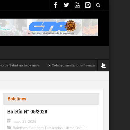
Salud no hace nada
Colapso sanitario, influenza tipo A y conflictos en todo el 
Boletines
Boletín N° 05/2026
mayo 28, 2026
Boletines
,
Boletines Publicados
,
Último Boletín