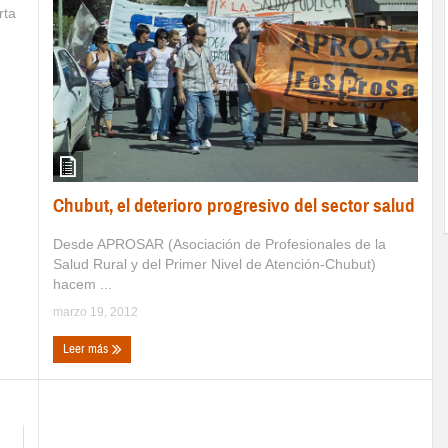
rta
Chubut, el deterioro progresivo del sector salud
Desde APROSAR (Asociación de Profesionales de la
Salud Rural y del Primer Nivel de Atención-Chubut)
hacem ...
marzo 19, 2012
Leer más