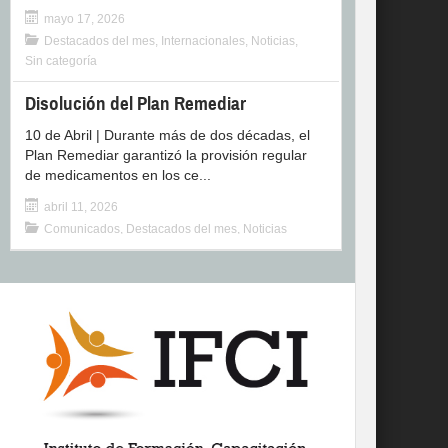
mayo 17, 2026
Destacados del mes
,
Internacionales
,
Noticias
,
Sin categoría
Disolución del Plan Remediar
10 de Abril | Durante más de dos décadas, el
Plan Remediar garantizó la provisión regular
de medicamentos en los ce...
abril 11, 2026
Comunicados
,
Destacados del mes
,
Noticias