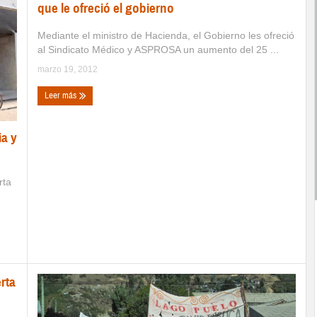
que le ofreció el gobierno
Mediante el ministro de Hacienda, el Gobierno les ofreció
al Sindicato Médico y ASPROSA un aumento del 25 ...
marzo 19, 2012
Leer más
ia y
rta
rta