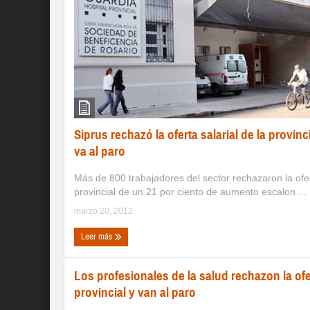
Siprus rechazó la oferta salarial de la provinc
va al paro
Más de 800 trabajadores del sector rechazaron la ofe
provincial de un 21 por ciento de aumento escalon ...
marzo 20, 2012
Leer más
Los profesionales de la salud rechazon la ofe
provincial y van al paro