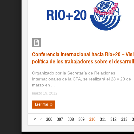
Conferencia Internacional hacia Río+20 – Vis
política de los trabajadores sobre el desarrol
Organizado por la Secretaría de Relaciones
Internacionales de la CTA, se realizará el 28 y 29 de
marzo en ...
marzo 19, 2012
Leer más
«
‹
306
307
308
309
310
311
312
313
3