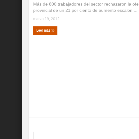
Más de 800 trabajadores del sector rechazaron la ofe
provincial de un 21 por ciento de aumento escalon ...
marzo 19, 2012
Leer más