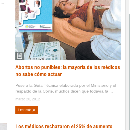
...
Abortos no punibles: la mayoría de los médicos
no sabe cómo actuar
Pese a la Guía Técnica elaborada por el Ministerio y el
respaldo de la Corte, muchos dicen que todavía fa ...
marzo 20, 2012
Leer más
Los médicos rechazaron el 25% de aumento