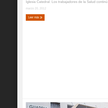
Iglesia Catedral. Los trabajadores de la Salud continú 
marzo 20, 2012
Leer más