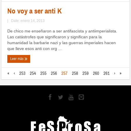
No voy a ser anti K
|
Date: enero 14, 2013
De chico me enseñaron a ser antifascista y antiimperialista.
Las catástrofes que significaron y significan para la
humanidad la barbarie nazi y las guerras imperiales hacen
que lleve esos anti con org ...
Leer más
«
‹
253
254
255
256
257
258
259
260
261
›
»