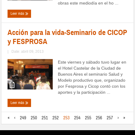
obras este mediodía en el ho ...
Leer más
Acción para la vida-Seminario de CICOP
y FESPROSA
|
Date: abril 09, 2013
Este viernes y sábado tuvo lugar en
el Hotel Castelar de la Ciudad de
Buenos Aires el seminario Salud y
Modelo productivo que, organizado
por Fesprosa y Cicop contó con los
aportes y la participación ...
Leer más
«
‹
249
250
251
252
253
254
255
256
257
›
»