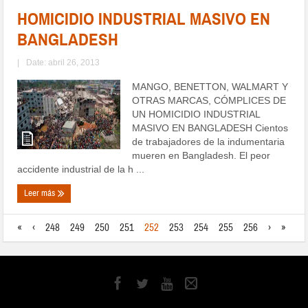
HOMICIDIO INDUSTRIAL MASIVO EN
BANGLADESH
|
Date: abril 26, 2013
MANGO, BENETTON, WALMART Y
OTRAS MARCAS, CÓMPLICES DE
UN HOMICIDIO INDUSTRIAL
MASIVO EN BANGLADESH Cientos
de trabajadores de la indumentaria
mueren en Bangladesh. El peor
accidente industrial de la h ...
Leer más
«
‹
248
249
250
251
252
253
254
255
256
›
»