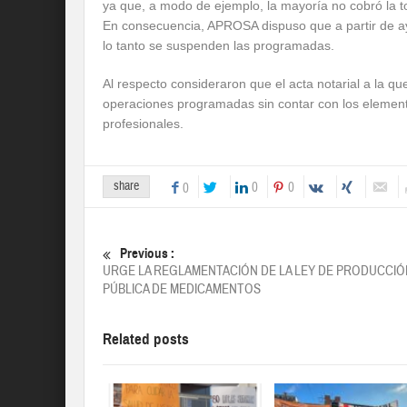
ya que, a modo de ejemplo, la mayoría no cobró la t
En consecuencia, APROSA dispuso que a partir de aye
lo tanto se suspenden las programadas.
Al respecto consideraron que el acta notarial a la que
operaciones programadas sin contar con los elemento
profesionales.
share
0
0
0
Previous :
URGE LA REGLAMENTACIÓN DE LA LEY DE PRODUCCIÓ
PÚBLICA DE MEDICAMENTOS
Related posts