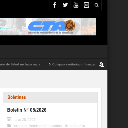
de Salud no hace nada
Colapso sanitario, influenza tipo A y conflictos en todo 
Boletines
Boletín N° 05/2026
mayo 28, 2026
Boletines
,
Boletines Publicados
,
Último Boletín