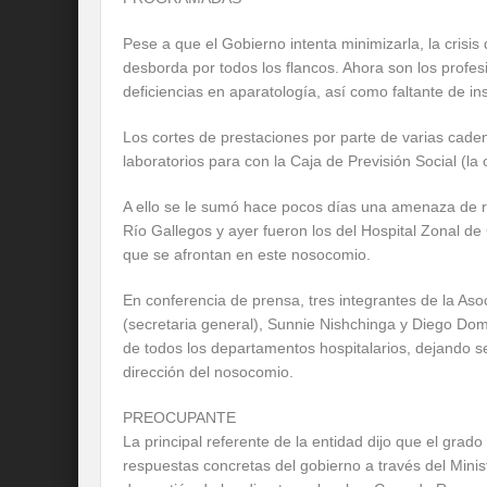
Pese a que el Gobierno intenta minimizarla, la crisis
desborda por todos los flancos. Ahora son los profes
deficiencias en aparatología, así como faltante de 
Los cortes de prestaciones por parte de varias cade
laboratorios para con la Caja de Previsión Social (la 
A ello se le sumó hace pocos días una amenaza de r
Río Gallegos y ayer fueron los del Hospital Zonal de
que se afrontan en este nosocomio.
En conferencia de prensa, tres integrantes de la As
(secretaria general), Sunnie Nishchinga y Diego Dom
de todos los departamentos hospitalarios, dejando s
dirección del nosocomio.
PREOCUPANTE
La principal referente de la entidad dijo que el gra
respuestas concretas del gobierno a través del Mini