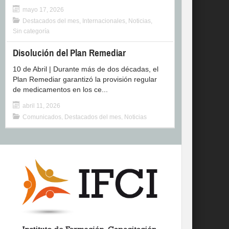
mayo 17, 2026
Destacados del mes
,
Internacionales
,
Noticias
,
Sin categoría
Disolución del Plan Remediar
10 de Abril | Durante más de dos décadas, el
Plan Remediar garantizó la provisión regular
de medicamentos en los ce...
abril 11, 2026
Comunicados
,
Destacados del mes
,
Noticias