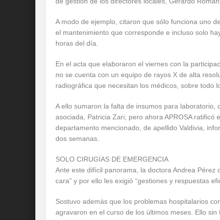
de gestión de los directores locales, Gerardo Romani 
A modo de ejemplo, citaron que sólo funciona uno de 
el mantenimiento que corresponde e incluso solo hay
horas del día.
En el acta que elaboraron el viernes con la particip
no se cuenta con un equipo de rayos X de alta resoluc
radiográfica que necesitan los médicos, sobre todo l
A ello sumaron la falta de insumos para laboratorio,
asociada, Patricia Zari, pero ahora APROSA ratificó 
departamento mencionado, de apellido Valdivia, infor
dos semanas.
SOLO CIRUGIAS DE EMERGENCIA
Ante este difícil panorama, la doctora Andrea Pérez 
cara” y por ello les exigió “gestiones y respuestas ef
Sostuvo además que los problemas hospitalarios c
agravaron en el curso de los últimos meses. Ello sin 