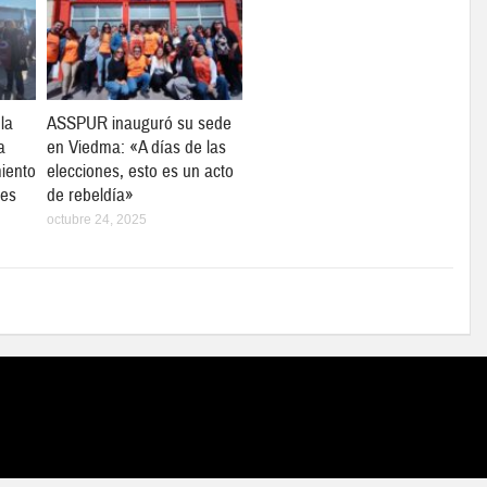
 la
ASSPUR inauguró su sede
a
en Viedma: «A días de las
iento
elecciones, esto es un acto
les
de rebeldía»
octubre 24, 2025