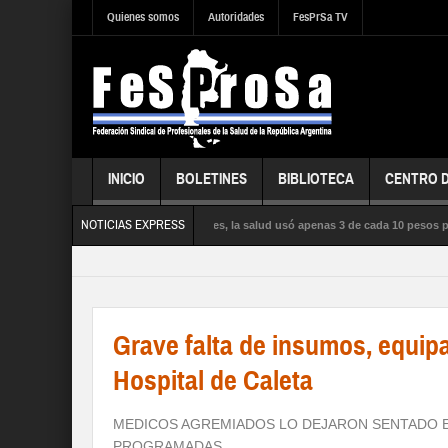
Quienes somos
Autoridades
FesPrSa TV
INICIO
BOLETINES
BIBLIOTECA
CENTRO 
NOTICIAS EXPRESS
ras la influenza satura los hospitales, la salud usó apenas 3 de cada 10 pesos presu
 PÚBLICA, la SEGURIDAD SOCIAL y los DERECHOS de sus trabajadores y trabajador
Grave falta de insumos, equi
Hospital de Caleta
MEDICOS AGREMIADOS LO DEJARON SENTADO 
PROGRAMADAS