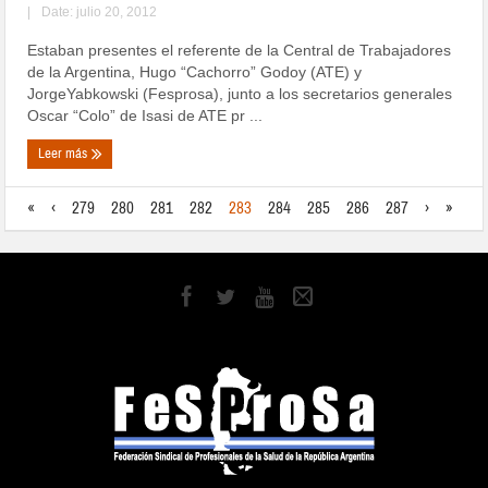
|
Date: julio 20, 2012
Estaban presentes el referente de la Central de Trabajadores
de la Argentina, Hugo “Cachorro” Godoy (ATE) y
JorgeYabkowski (Fesprosa), junto a los secretarios generales
Oscar “Colo” de Isasi de ATE pr ...
Leer más
«
‹
279
280
281
282
283
284
285
286
287
›
»