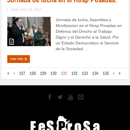
|
Date: julio 28, 2017
Jornada de lucha, Asamblea y
Movilizacion en el Hosp Posadas en
Defensa del Drecho al Trabajo
Digno y el Derecho a la Salud. Por
un Estado Democratico al Servicio
de la Sociedad ...
Leer más
«
‹
127
128
129
130
131
132
133
134
135
›
»