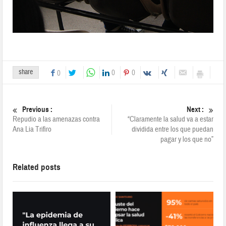
share
0
0
0
Previous :
Next :
Repudio a las amenazas contra
“Claramente la salud va a estar
Ana Lia Trifiro
dividida entre los que puedan
pagar y los que no”
Related posts