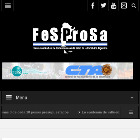
Menu
 presupuestados
La epidemia de influenza está llegando a su clímax y el Minis
 N° 05/2026
En defensa de la SALUD PÚBLICA, la SEGURIDAD SOCIAL y los DE