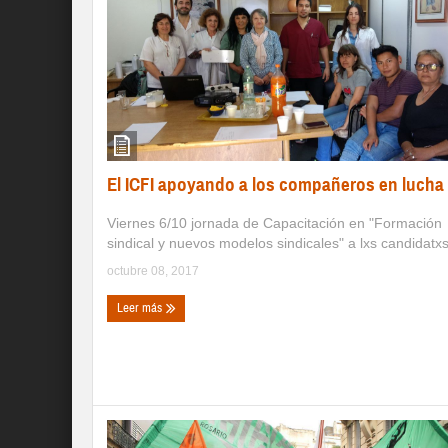
El ICFI apoyando a los compañeros en lucha
Viernes 6/10 jornada de Capacitación en "Formación
sindical y nuevos modelos sindicales" a lxs candidatxs 
octubre 08, 2017
Leer más