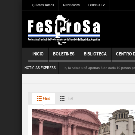
Quienes somos
Autoridades
FesPrSa TV
INICIO
BOLETINES
BIBLIOTECA
CENTRO 
NOTICIAS EXPRESS
la influenza satura los hospitales, la salud usó apenas 3 de cada 10 pesos presupues
LICA, la SEGURIDAD SOCIAL y los DERECHOS de sus trabajadores y trabajadoras
Grid
List