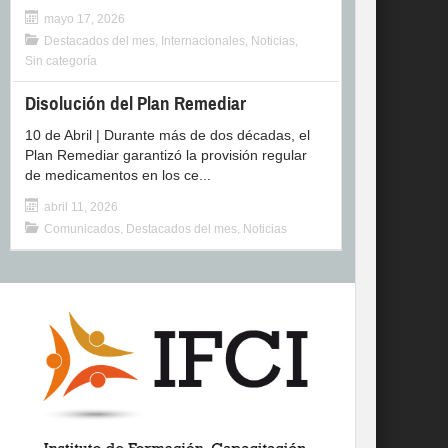
mayo 17, 2026
Destacados del mes
,
Internacionales
,
Noticias
,
Sin categoría
Disolución del Plan Remediar
10 de Abril | Durante más de dos décadas, el
Plan Remediar garantizó la provisión regular
de medicamentos en los ce...
abril 11, 2026
Comunicados
,
Destacados del mes
,
Noticias