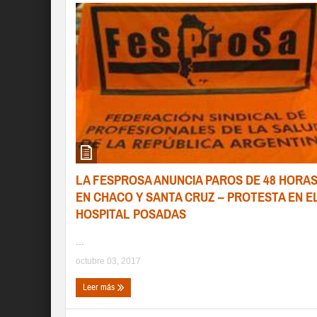
LA FESPROSA ANUNCIA PAROS DE 48 HORA
EN CHACO Y SANTA CRUZ – PROTESTA EN E
HOSPITAL POSADAS
...
octubre 03, 2017
Leer más