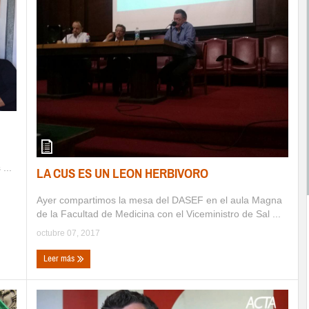
...
LA CUS ES UN LEON HERBIVORO
Ayer compartimos la mesa del DASEF en el aula Magna
de la Facultad de Medicina con el Viceministro de Sal ...
octubre 07, 2017
Leer más