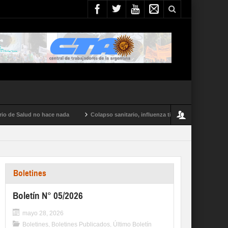
lud no hace nada
Colapso sanitario, influenza tipo A y conflictos en todo el pa
Boletines
Boletín N° 05/2026
mayo 28, 2026
Boletines
,
Boletines Publicados
,
Último Boletín