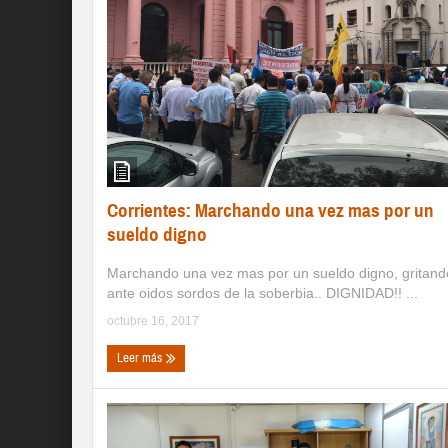
Corrientes: Marchando una vez mas por un
sueldo digno
Marchando una vez mas por un sueldo digno, gritand
ante oidos sordos de la soberbia.. DIGNIDAD!! ...
octubre 16, 2017
Leer más