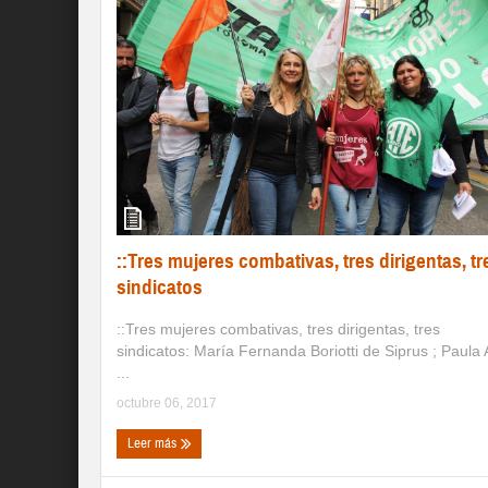
::Tres mujeres combativas, tres dirigentas, tr
sindicatos
::Tres mujeres combativas, tres dirigentas, tres
sindicatos: María Fernanda Boriotti de Siprus ; Paula
...
octubre 06, 2017
Leer más