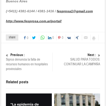
Buenos Aires
(+5411) 4381-6144 / 4381-1416 /
fesprosa1@gmail.com
http://www.fesprosa.com.ar/portal/
share
0
0
0
Previous :
Next :
Siprus denuncia la falta de
SALUD PARA TODOS:
recursos humanos en hospitales
CONTINUAR LA CAMPAÑA
provinciales
Related posts