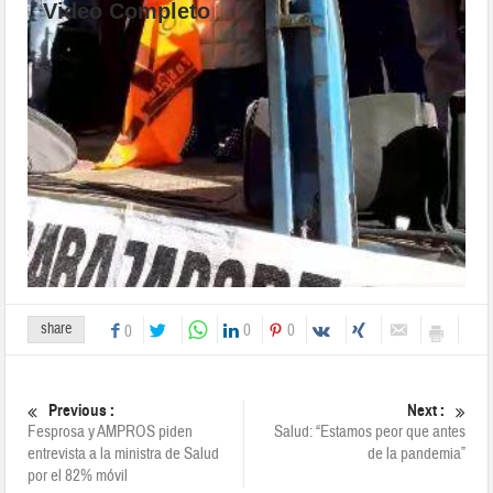
Video Completo
share
0
0
0
Previous :
Next :
Fesprosa y AMPROS piden
Salud: “Estamos peor que antes
entrevista a la ministra de Salud
de la pandemia”
por el 82% móvil