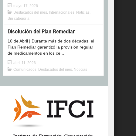
mayo 17, 2026
Destacados del mes
,
Internacionales
,
Noticias
,
Sin categoría
Disolución del Plan Remediar
10 de Abril | Durante más de dos décadas, el
Plan Remediar garantizó la provisión regular
de medicamentos en los ce...
abril 11, 2026
Comunicados
,
Destacados del mes
,
Noticias