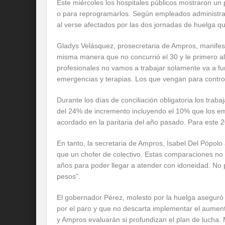
Este miércoles los hospitales públicos mostraron un
o para reprogramarlos. Según empleados administrat
al verse afectados por las dos jornadas de huelga q
Gladys Velásquez, prosecretaria de Ampros, manifestó
misma manera que no concurrió el 30 y le primero a
profesionales no vamos a trabajar solamente va a fu
emergencias y terapias. Los que vengan para contro
Durante los días de conciliación obligatoria los trab
del 24% de incremento incluyendo el 10% que los em
acordado en la paritaria del año pasado. Para este
En tanto, la secretaria de Ampros, Isabel Del Pópol
que un chofer de colectivo. Estas comparaciones no 
años para poder llegar a atender con idoneidad. No 
pesos”.
El gobernador Pérez, molesto por la huelga aseguró q
por el paro y que no descarta implementar el aument
y Ampros evaluarán si profundizan el plan de lucha.