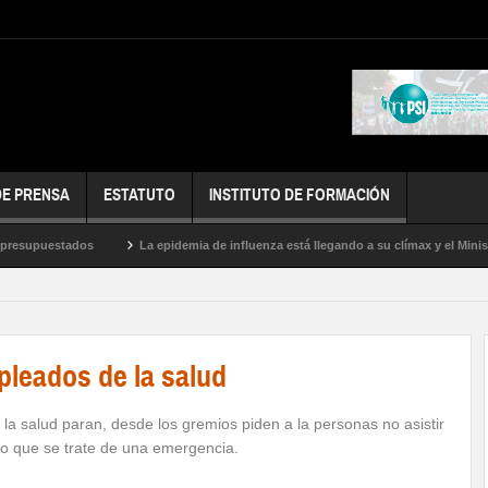
DE PRENSA
ESTATUTO
INSTITUTO DE FORMACIÓN
esupuestados
La epidemia de influenza está llegando a su clímax y el Ministeri
oras
pleados de la salud
a salud paran, desde los gremios piden a la personas no asistir
alvo que se trate de una emergencia.