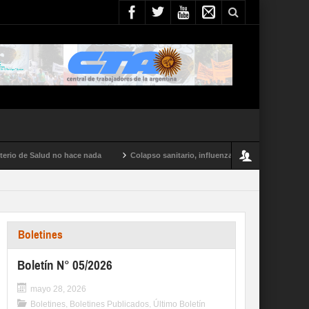
o de Salud no hace nada
Colapso sanitario, influenza tipo A y conflictos en tod
Boletines
Boletín N° 05/2026
mayo 28, 2026
Boletines
,
Boletines Publicados
,
Último Boletín