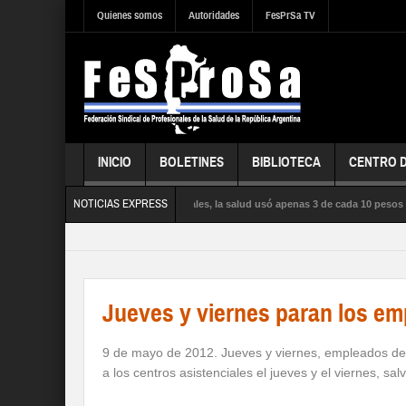
Quienes somos
Autoridades
FesPrSa TV
INICIO
BOLETINES
BIBLIOTECA
CENTRO 
NOTICIAS EXPRESS
ntras la influenza satura los hospitales, la salud usó apenas 3 de cada 10 pesos pr
UD PÚBLICA, la SEGURIDAD SOCIAL y los DERECHOS de sus trabajadores y trabajad
Jueves y viernes paran los em
9 de mayo de 2012. Jueves y viernes, empleados de l
a los centros asistenciales el jueves y el viernes, s