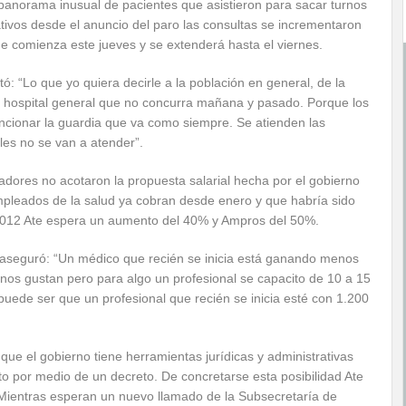
 panorama inusual de pacientes que asistieron para sacar turnos
ivos desde el anuncio del paro las consultas se incrementaron
ue comienza este jueves y se extenderá hasta el viernes.
: “Lo que yo quiera decirle a la población en general, de la
l hospital general que no concurra mañana y pasado. Porque los
ncionar la guardia que va como siempre. Se atienden las
les no se van a atender”.
ajadores no acotaron la propuesta salarial hecha por el gobierno
pleados de la salud ya cobran desde enero y que habría sido
 2012 Ate espera un aumento del 40% y Ampros del 50%.
o aseguró: “Un médico que recién se inicia está ganando menos
nos gustan pero para algo un profesional se capacito de 10 a 15
puede ser que un profesional que recién se inicia esté con 1.200
ue el gobierno tiene herramientas jurídicas y administrativas
o por medio de un decreto. De concretarse esta posibilidad Ate
 Mientras esperan un nuevo llamado de la Subsecretaría de