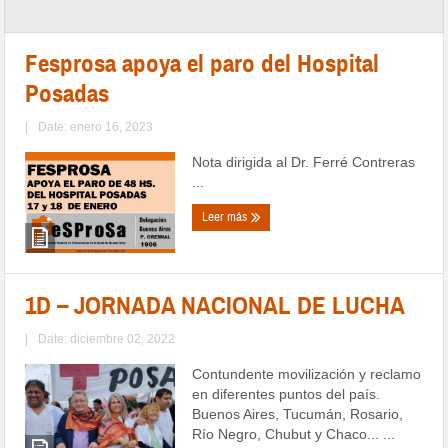
Fesprosa apoya el paro del Hospital
Posadas
|
Date: enero 16, 2023
Nota dirigida al Dr. Ferré Contreras
...
Leer más
1D – JORNADA NACIONAL DE LUCHA
|
Date: diciembre 02, 2022
Contundente movilización y reclamo
en diferentes puntos del país.
Buenos Aires, Tucumán, Rosario,
Río Negro, Chubut y Chaco... ...