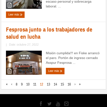
escaso personal y sobrecarga
laboral. ...
Leer más
Fesprosa junto a los trabajadores de
salud en lucha
|
Date: octubre 27, 2022
Misión cumplida!!! en Fiske arrancó
el paro. Portón de ingreso cerrado
Asspur Fesprosa ...
Leer más
«
‹
8
9
10
11
12
13
14
15
16
›
»