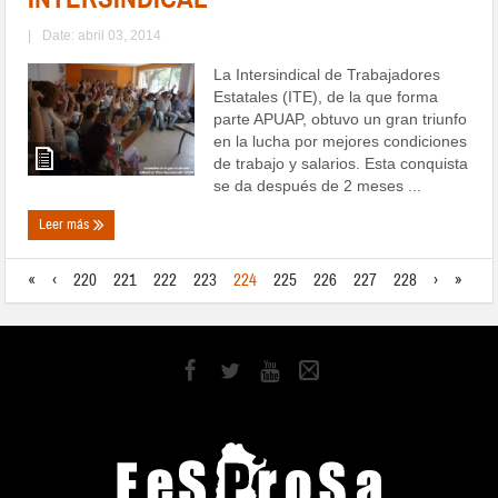
|
Date: abril 03, 2014
La Intersindical de Trabajadores
Estatales (ITE), de la que forma
parte APUAP, obtuvo un gran triunfo
en la lucha por mejores condiciones
de trabajo y salarios. Esta conquista
se da después de 2 meses ...
Leer más
«
‹
220
221
222
223
224
225
226
227
228
›
»