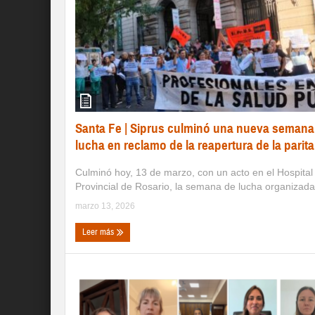
Santa Fe | Siprus culminó una nueva semana
lucha en reclamo de la reapertura de la parita
Culminó hoy, 13 de marzo, con un acto en el Hospital
Provincial de Rosario, la semana de lucha organizada 
marzo 13, 2026
Leer más