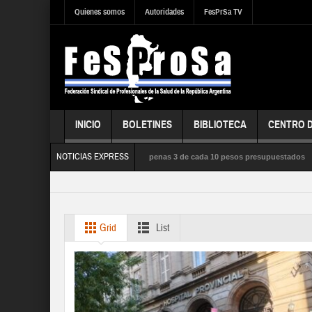
Quienes somos
Autoridades
FesPrSa TV
INICIO
BOLETINES
BIBLIOTECA
CENTRO 
NOTICIAS EXPRESS
ra los hospitales, la salud usó apenas 3 de cada 10 pesos presupuestados
La e
AD SOCIAL y los DERECHOS de sus trabajadores y trabajadoras
Grid
List