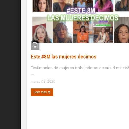
Este #8M las mujeres decimos
Testimonios de mujeres trabajadoras de salud este 
...
marzo 09, 2026
Leer más