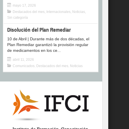
mayo 17, 2026
Destacados del mes
,
Internacionales
,
Noticias
,
Sin categoría
Disolución del Plan Remediar
10 de Abril | Durante más de dos décadas, el
Plan Remediar garantizó la provisión regular
de medicamentos en los ce...
abril 11, 2026
Comunicados
,
Destacados del mes
,
Noticias