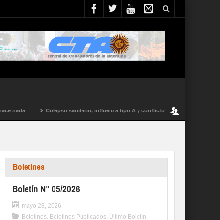
Colapso sanitario, influenza tipo A y conflictos en todo el país: el parte de sa
Boletines
Boletín N° 05/2026
mayo 28, 2026
Boletines
,
Boletines Publicados
,
Último Boletín