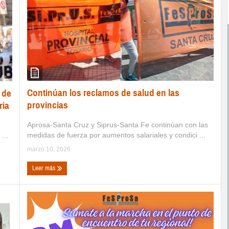
Continúan los reclamos de salud en las
 de
provincias
ria
Aprosa-Santa Cruz y Siprus-Santa Fe continúan con las
medidas de fuerza por aumentos salariales y condici ...
...
marzo 10, 2026
Leer más