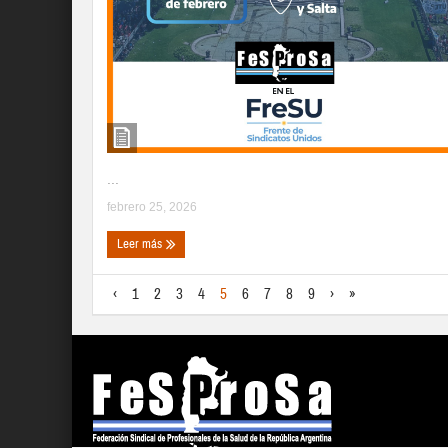
...
febrero 25, 2026
Leer más
‹
1
2
3
4
5
6
7
8
9
›
»