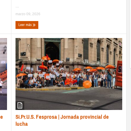
...
marzo 09, 2026
Leer más
Si.Pr.U.S. Fesprosa | Jornada provincial de
de
lucha