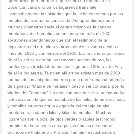
aprendizaje puro porque lo que sobra en Famatina es
Docencia, cada uno de los lugareños transmite
incansablemente las historias que la lucha centenaria por los
metales de la zona ha construido. Así aprendimos que a
muchos kilómetros hacia el centro mismo de la cadena
montañosa del Famatina se encontraban más de 100
socavones abandonados que son el testimonio de la
explotación del oro, plata y otros metales llevados a cabo a
fines del 1800 y comienzos del 1900. Era la minería por vetas,
de allí y así se extraían las famosas pepitas de oro, las
fundían y las trasladaban hechas lingotes a Chile o a Bs As y
de allí a Inglaterra. También allí arriba existen más de 2000
tumbas de los antigûos mineros por lo que Famatina además
de significar “Madre de metales”· pasó a ser conocida por “la
Viudas del Famatina”. Lo más conmovedor de la anécdota fue
la tristeza con la que se hablaba de los miles de burros, mulas
y caballos muertos por la exigencia del trabajo en alta
montaña trasladando kilos y kilos de metales. Muchos
lugareños son rubios, de ojos verdes o azules testimonio
también de la presencia en aquellas épocas de mineros
oriundos de Inglaterra y Francia. También escuchamos a