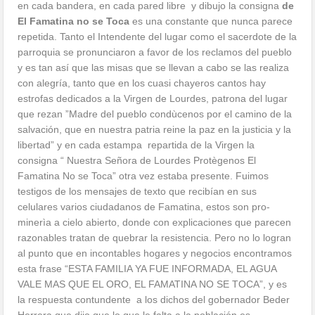
en cada bandera, en cada pared libre y dibujo la consigna
de
El Famatina no se Toca
es una constante que nunca parece
repetida. Tanto el Intendente del lugar como el sacerdote de la
parroquia se pronunciaron a favor de los reclamos del pueblo
y es tan así que las misas que se llevan a cabo se las realiza
con alegría, tanto que en los cuasi chayeros cantos hay
estrofas dedicados a la Virgen de Lourdes, patrona del lugar
que rezan ”Madre del pueblo condùcenos por el camino de la
salvación, que en nuestra patria reine la paz en la justicia y la
libertad” y en cada estampa repartida de la Virgen la
consigna “ Nuestra Señora de Lourdes Protègenos El
Famatina No se Toca” otra vez estaba presente. Fuimos
testigos de los mensajes de texto que recibían en sus
celulares varios ciudadanos de Famatina, estos son pro-
minerìa a cielo abierto, donde con explicaciones que parecen
razonables tratan de quebrar la resistencia. Pero no lo logran
al punto que en incontables hogares y negocios encontramos
esta frase “ESTA FAMILIA YA FUE INFORMADA, EL AGUA
VALE MAS QUE EL ORO, EL FAMATINA NO SE TOCA”, y es
la respuesta contundente a los dichos del gobernador Beder
Herrera que dijo que lo que le falta a la población es