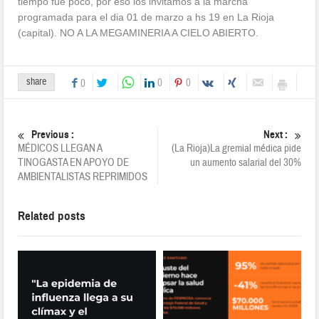
tiempo fuè poco, por eso los invitamos a la marcha
programada para el dia 01 de marzo a hs 19 en La Rioja
(capital). NO A LA MEGAMINERIA A CIELO ABIERTO.
share
0
0
0
Previous :
Next :
MÉDICOS LLEGAN A
(La Rioja)La gremial médica pide
TINOGASTA EN APOYO DE
un aumento salarial del 30%
AMBIENTALISTAS REPRIMIDOS
Related posts