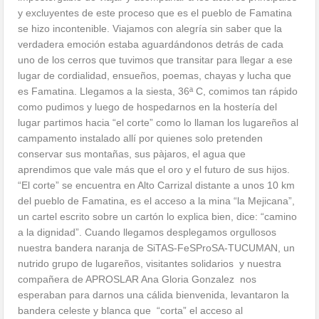
y excluyentes de este proceso que es el pueblo de Famatina
se hizo incontenible. Viajamos con alegría sin saber que la
verdadera emoción estaba aguardándonos detrás de cada
uno de los cerros que tuvimos que transitar para llegar a ese
lugar de cordialidad, ensueños, poemas, chayas y lucha que
es Famatina. Llegamos a la siesta, 36ª C, comimos tan rápido
como pudimos y luego de hospedarnos en la hostería del
lugar partimos hacia “el corte” como lo llaman los lugareños al
campamento instalado allí por quienes solo pretenden
conservar sus montañas, sus pàjaros, el agua que
aprendimos que vale más que el oro y el futuro de sus hijos.
“El corte” se encuentra en Alto Carrizal distante a unos 10 km
del pueblo de Famatina, es el acceso a la mina “la Mejicana”,
un cartel escrito sobre un cartón lo explica bien, dice: “camino
a la dignidad”. Cuando llegamos desplegamos orgullosos
nuestra bandera naranja de SiTAS-FeSProSA-TUCUMAN, un
nutrido grupo de lugareños, visitantes solidarios y nuestra
compañera de APROSLAR Ana Gloria Gonzalez nos
esperaban para darnos una cálida bienvenida, levantaron la
bandera celeste y blanca que “corta” el acceso al