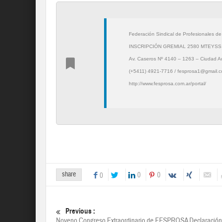
Federación Sindical de Profesionales de
INSCRIPCIÓN GREMIAL 2580 MTEYSS
Av. Caseros Nº 4140 – 1263 – Ciudad 
(+5411) 4921-7716 / fesprosa1@gmail.
http://www.fesprosa.com.ar/portal/
share
0
0
0
Previous :
Noveno Congreso Extraordinario de FESPROSA Declaración