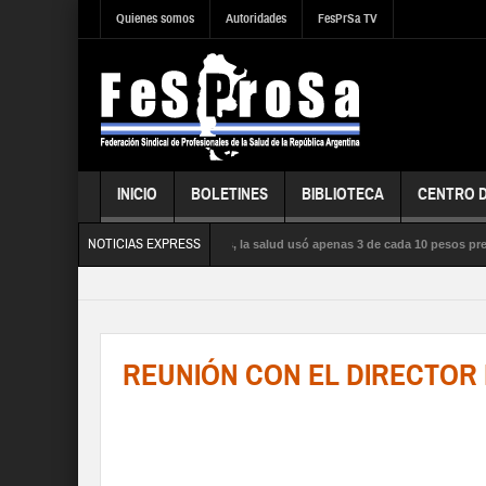
Quienes somos
Autoridades
FesPrSa TV
INICIO
BOLETINES
BIBLIOTECA
CENTRO 
NOTICIAS EXPRESS
 influenza satura los hospitales, la salud usó apenas 3 de cada 10 pesos presupuesta
CA, la SEGURIDAD SOCIAL y los DERECHOS de sus trabajadores y trabajadoras
REUNIÓN CON EL DIRECTOR 