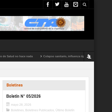
ud no hace nada
Colapso sanitario, influenza tipo A y conflictos en todo el paí
Boletines
Boletín N° 05/2026
mayo 28, 2026
Boletines
,
Boletines Publicados
,
Último Boletín