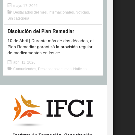
mayo 17, 2026
Destacados del mes
,
Internacionales
,
Noticias
,
Sin categoría
Disolución del Plan Remediar
10 de Abril | Durante más de dos décadas, el
Plan Remediar garantizó la provisión regular
de medicamentos en los ce...
abril 11, 2026
Comunicados
,
Destacados del mes
,
Noticias