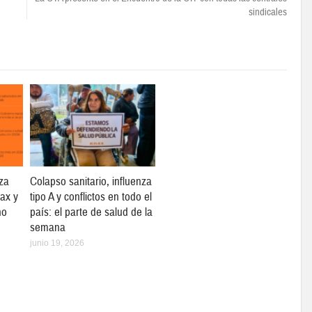
sindicales
za
Colapso sanitario, influenza
max y
tipo A y conflictos en todo el
no
país: el parte de salud de la
semana
junio 19, 2026