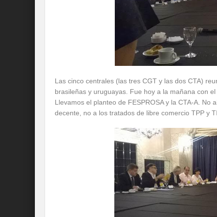
Las cinco centrales (las tres CGT y las dos CTA) reu
brasileñas y uruguayas. Fue hoy a la mañana con el D
Llevamos el planteo de FESPROSA y la CTA-A. No al pac
decente, no a los tratados de libre comercio TPP y TI