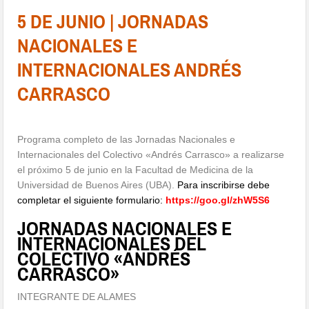
5 DE JUNIO | JORNADAS
NACIONALES E
INTERNACIONALES ANDRÉS
CARRASCO
Programa completo de las Jornadas Nacionales e
Internacionales del Colectivo «Andrés Carrasco» a realizarse
el próximo 5 de junio en la Facultad de Medicina de la
Universidad de Buenos Aires (UBA).
Para inscribirse debe
completar el siguiente formulario:
https://goo.gl/zhW5S6
JORNADAS NACIONALES E
INTERNACIONALES DEL
COLECTIVO «ANDRÉS
CARRASCO»
INTEGRANTE DE ALAMES