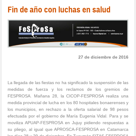
Fin de año con luchas en salud
27 de diciembre de 2016
La llegada de las fiestas no ha significado la suspensión de las
medidas de fuerza y los reclamos de los gremios de
FESPROSA. Mañana 28, la CICOP-FESPROSA realiza una
medida provincial de lucha en los 80 hospitales bonaerenses y
los municipios, en rechazo a la oferta salarial de 98 pesos
efectuada por el gobierno de María Eugenia Vidal. Para y se
moviliza APUAP-FESPROSA en Jujuy pidiendo respuestas a
su pliego, al igual que APROSCA-FESPROSA en Catamarca
los días 28 y 29 de diciembre. En Tucumán SITAS-FESPROSA