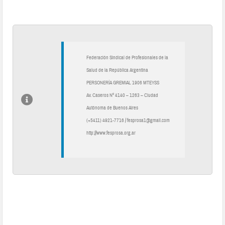
Federación Sindical de Profesionales de la
Salud de la República Argentina
PERSONERÍA GREMIAL 1906 MTEYSS
Av. Caseros Nº 4140 – 1263 – Ciudad
Autónoma de Buenos Aires
(+5411) 4921-7716 / fesprosa1@gmail.com
http://www.fesprosa.org.ar