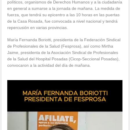
políticos, organismos de Derechos Humanos y a la ciudadanía
en general a sumarse a la jornada de mañana. La medida de
fuerza, que tendrá su epicentro a las 10 horas en las puertas
de la Casa Rosada, fue convocada a nivel nacional y tendrá
repercusión en varias provincias.
María Fernanda Boriotti, presidenta de la Federación Sindical
de Profesionales de la Salud (Fesprosa), así como Mirtha
Jaime, presidenta de la Asociación Sindical de Profesionales
de la Salud del Hospital Posadas (Cicop-Seccional Posadas),
convocaron a la actividad del día de mañana.