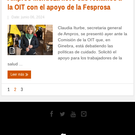
la OIT con el apoyo de la Fesprosa
|
Date: junio 06, 2024
Claudia Iturbe, secretaria general
de Ampros, se presentó ayer ante la
Comisión de la OIT que, en
Ginebra, está debatiendo las
políticas de cuidado. Solicitó el
apoyo para los trabajadores de la
salud ...
Leer más
1
2
3