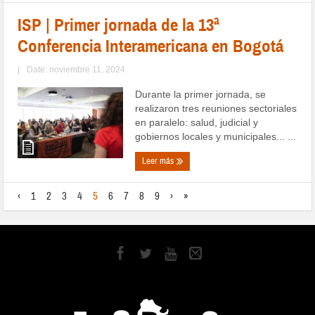
ISP | Primer jornada de la 13ª
Conferencia Interamericana en Bogotá
|
Date: noviembre 11, 2024
Durante la primer jornada, se
realizaron tres reuniones sectoriales
en paralelo: salud, judicial y
gobiernos locales y municipales... ...
Leer más
‹
1
2
3
4
5
6
7
8
9
›
»