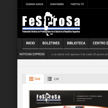
Quienes somos
Autoridades
FesPrSa TV
INICIO
BOLETINES
BIBLIOTECA
CENTRO 
NOTICIAS EXPRESS
la influenza satura los hospitales, la salud usó apenas 3 de cada 10 pesos presupues
LICA, la SEGURIDAD SOCIAL y los DERECHOS de sus trabajadores y trabajadoras
Grid
List