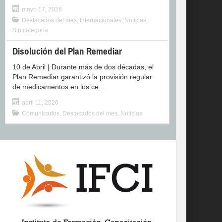
mayo 17, 2026
Destacados del mes
,
Internacionales
,
Noticias
,
Sin categoría
Disolución del Plan Remediar
10 de Abril | Durante más de dos décadas, el
Plan Remediar garantizó la provisión regular
de medicamentos en los ce...
abril 11, 2026
Comunicados
,
Destacados del mes
,
Noticias