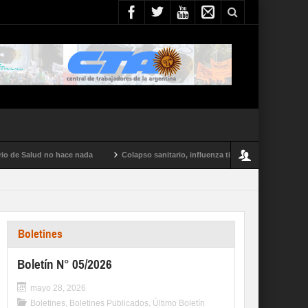
alud no hace nada
Colapso sanitario, influenza tipo A y conflictos en todo el pa
Boletines
Boletín N° 05/2026
mayo 28, 2026
Boletines
,
Boletines Publicados
,
Último Boletín