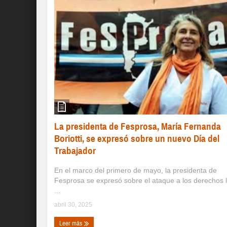
La presidenta de Fesprosa, María Fernanda
Boriotti, se expresó sobre un nuevo Día del
Trabajador
En el marco del primero de mayo, la presidenta de
Fesprosa se expresó sobre el ataque a los derechos 
...
abril 30, 2025
Leer más