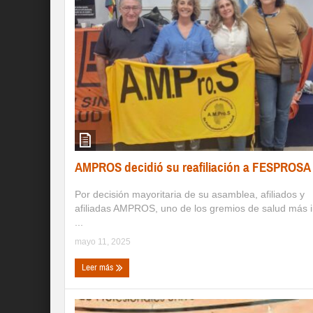
AMPROS decidió su reafiliación a FESPROSA
Por decisión mayoritaria de su asamblea, afiliados y
afiliadas AMPROS, uno de los gremios de salud más 
...
mayo 11, 2025
Leer más