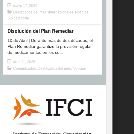
mayo 17, 2026
Destacados del mes
,
Internacionales
,
Noticias
,
Sin categoría
Disolución del Plan Remediar
10 de Abril | Durante más de dos décadas, el
Plan Remediar garantizó la provisión regular
de medicamentos en los ce...
abril 11, 2026
Comunicados
,
Destacados del mes
,
Noticias