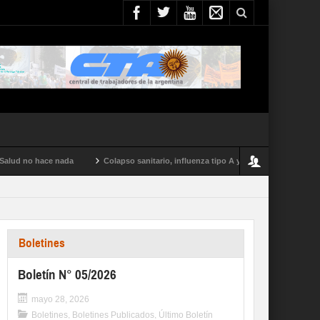
ce nada
Colapso sanitario, influenza tipo A y conflictos en todo el país: el par
Boletines
Boletín N° 05/2026
mayo 28, 2026
Boletines
,
Boletines Publicados
,
Último Boletín