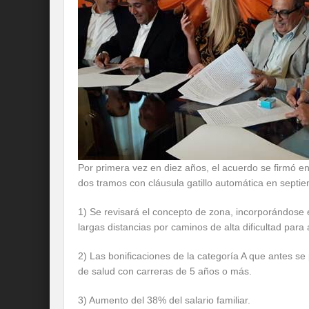
Por primera vez en diez años, el acuerdo se firmó e
dos tramos con cláusula gatillo automática en septi
1) Se revisará el concepto de zona, incorporándose 
largas distancias por caminos de alta dificultad para
2) Las bonificaciones de la categoría A que antes s
de salud con carreras de 5 años o más.
3) Aumento del 38% del salario familiar.