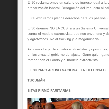
El 30 reclamaremos un salario de ingreso igual a l
precarización laboral. Derogación del impuesto al sa
El 30 exigiremos plenos derechos para los pasivos. 8
El 30 diremos NO LA CUS, si a un Sistema Universal 
contra el modelo extractivista que nos envenena y d
y agrotóxicos. No al fracking y la megaminería.
Así como Lagarde advirtió a oficialistas y opositore
en las urnas al gobierno del ajuste. Gane quien gan
romper con el Fondo y el modelo extractivista.
EL 30 PARO ACTIVO NACIONAL EN DEFENSA DE
TUCUMÁN
SITAS FIRMÓ PARITARIAS