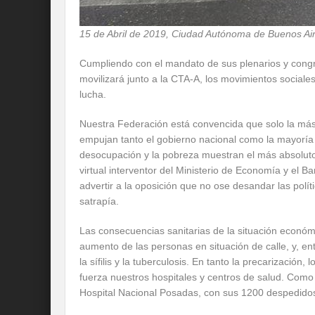
15 de Abril de 2019, Ciudad Autónoma de Buenos Ai
Cumpliendo con el mandato de sus plenarios y congr
movilizará junto a la CTA-A, los movimientos sociale
lucha.
Nuestra Federación está convencida que solo la más 
empujan tanto el gobierno nacional como la mayoría 
desocupación y la pobreza muestran el más absoluto
virtual interventor del Ministerio de Economía y el B
advertir a la oposición que no ose desandar las polí
satrapía.
Las consecuencias sanitarias de la situación económi
aumento de las personas en situación de calle, y, en
la sífilis y la tuberculosis. En tanto la precarización
fuerza nuestros hospitales y centros de salud. Como e
Hospital Nacional Posadas, con sus 1200 despedidos, l