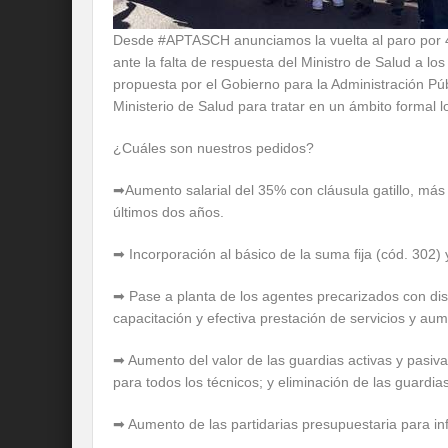
Desde #APTASCH anunciamos la vuelta al paro por 48
ante la falta de respuesta del Ministro de Salud a lo
propuesta por el Gobierno para la Administración Púb
Ministerio de Salud para tratar en un ámbito formal 
¿Cuáles son nuestros pedidos?
➡Aumento salarial del 35% con cláusula gatillo, más 
últimos dos años.
➡ Incorporación al básico de la suma fija (cód. 302) y
➡ Pase a planta de los agentes precarizados con dist
capacitación y efectiva prestación de servicios y au
➡ Aumento del valor de las guardias activas y pasivas
para todos los técnicos; y eliminación de las guardias
➡ Aumento de las partidarias presupuestaria para in