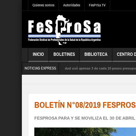
Quienes somos
Autoridades
FesPrSa TV
INICIO
BOLETINES
BIBLIOTECA
CENTRO 
NOTICIAS EXPRESS
za satura los hospitales, la salud usó apenas 3 de cada 10 pesos presupuestados
SEGURIDAD SOCIAL y los DERECHOS de sus trabajadores y trabajadoras
BOLETÍN N°08/2019 FESPRO
FESPROSA PARA Y SE MOVILIZA EL 30 DE ABRIL