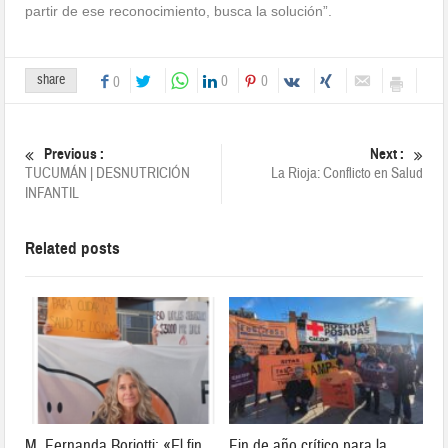
partir de ese reconocimiento, busca la solución”.
share
0
0
0
Previous :
Next :
TUCUMÁN | DESNUTRICIÓN
La Rioja: Conflicto en Salud
INFANTIL
Related posts
M. Fernanda Boriotti: «El fin
Fin de año crítico para la