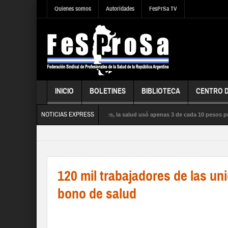
Quienes somos
Autoridades
FesPrSa TV
INICIO
BOLETINES
BIBLIOTECA
CENTRO 
NOTICIAS EXPRESS
s la influenza satura los hospitales, la salud usó apenas 3 de cada 10 pesos presupu
ÚBLICA, la SEGURIDAD SOCIAL y los DERECHOS de sus trabajadores y trabajadoras
120 mil trabajadores de las un
bono de salud