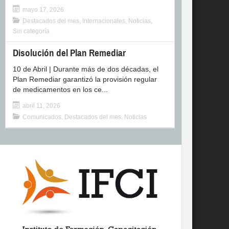
mayo 17, 2026
Destacados del mes
,
Internacionales
,
Noticias
,
Sin categoría
Disolución del Plan Remediar
10 de Abril | Durante más de dos décadas, el
Plan Remediar garantizó la provisión regular
de medicamentos en los ce...
abril 11, 2026
Comunicados
,
Destacados del mes
,
Noticias