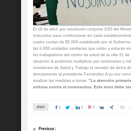
El 18 de abril, por resolución conjunta 3/20 del Minis
instructivo para confeccionar en cada establecimient
cuatro cuotas de $5.000 establecido por el Gobierno
las 6.000 unidades sanitarias que están y estarán en
los trabajadores del centro de salud de la villa 31 d
situación la podemos multiplicar por centenares y mi
ministerios de Salud y Trabajo la revisión de dicha d
directamente al presidente Fernández.A su vez convo
analizar las medidas a tomar.
“La atención primaria
exitosa contra el coronavirus. Este error debe s
share
0
0
0
Previous :