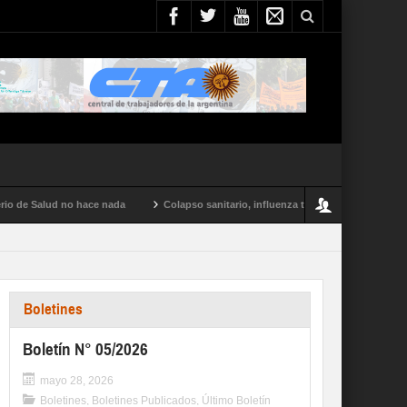
 Salud no hace nada
Colapso sanitario, influenza tipo A y conflictos en todo el
Boletines
Boletín N° 05/2026
mayo 28, 2026
Boletines
,
Boletines Publicados
,
Último Boletín