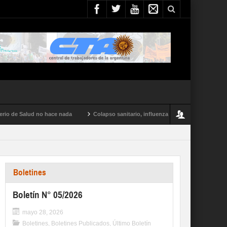
e Salud no hace nada
Colapso sanitario, influenza tipo A y conflictos en todo e
Boletines
Boletín N° 05/2026
mayo 28, 2026
Boletines
,
Boletines Publicados
,
Último Boletín