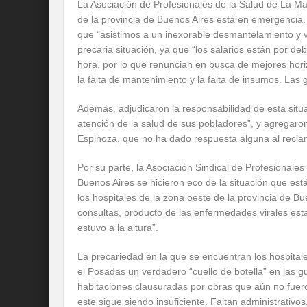
La Asociación de Profesionales de la Salud de La M
de la provincia de Buenos Aires está en emergenci
que “asistimos a un inexorable desmantelamiento y va
precaria situación, ya que “los salarios están por 
hora, por lo que renuncian en busca de mejores hori
la falta de mantenimiento y la falta de insumos. Las 
Además, adjudicaron la responsabilidad de esta situa
atención de la salud de sus pobladores”, y agregaro
Espinoza, que no ha dado respuesta alguna al reclam
Por su parte, la Asociación Sindical de Profesional
Buenos Aires se hicieron eco de la situación que está
los hospitales de la zona oeste de la provincia de B
consultas, producto de las enfermedades virales estac
estuvo a la altura”.
La precariedad en la que se encuentran los hospitale
el Posadas un verdadero “cuello de botella” en las g
habitaciones clausuradas por obras que aún no fuero
este sigue siendo insuficiente. Faltan administrativo