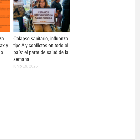
za
Colapso sanitario, influenza
max y
tipo A y conflictos en todo el
no
país: el parte de salud de la
semana
junio 19, 2026