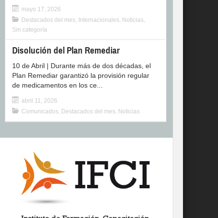
mayo 17, 2026
Destacados del mes
,
Internacionales
,
Noticias
,
Sin categoría
Disolución del Plan Remediar
10 de Abril | Durante más de dos décadas, el
Plan Remediar garantizó la provisión regular
de medicamentos en los ce...
abril 11, 2026
Comunicados
,
Destacados del mes
,
Noticias