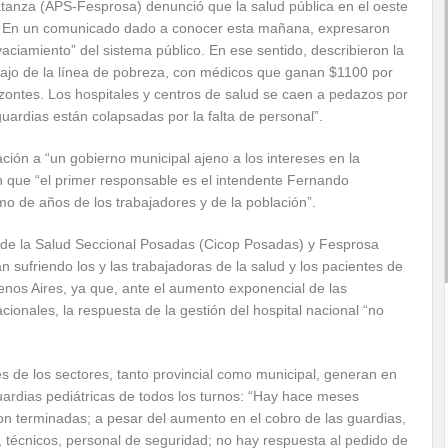
atanza (APS-Fesprosa) denunció que la salud pública en el oeste
a. En un comunicado dado a conocer esta mañana, expresaron
ciamiento” del sistema público. En ese sentido, describieron la
debajo de la línea de pobreza, con médicos que ganan $1100 por
zontes. Los hospitales y centros de salud se caen a pedazos por
guardias están colapsadas por la falta de personal”.
ción a “un gobierno municipal ajeno a los intereses en la
n que “el primer responsable es el intendente Fernando
o de años de los trabajadores y de la población”.
es de la Salud Seccional Posadas (Cicop Posadas) y Fesprosa
n sufriendo los y las trabajadoras de la salud y los pacientes de
uenos Aires, ya que, ante el aumento exponencial de las
ionales, la respuesta de la gestión del hospital nacional “no
s de los sectores, tanto provincial como municipal, generan en
uardias pediátricas de todos los turnos: “Hay hace meses
n terminadas; a pesar del aumento en el cobro de las guardias,
s, técnicos, personal de seguridad; no hay respuesta al pedido de