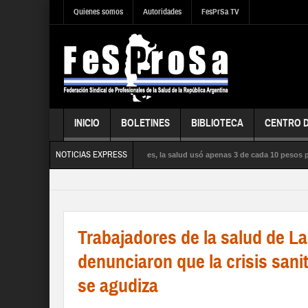
Quienes somos
Autoridades
FesPrSa TV
INICIO
BOLETINES
BIBLIOTECA
CENTRO 
NOTICIAS EXPRESS
as la influenza satura los hospitales, la salud usó apenas 3 de cada 10 pesos presu
PÚBLICA, la SEGURIDAD SOCIAL y los DERECHOS de sus trabajadores y trabajadora
Trabajadores de la salud de L
denunciaron que la crisis sani
se agudiza