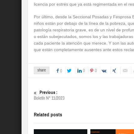
licencia por estrés que ya está regimentada en el rest
Por último, desde la Seccional Posadas y Fesprosa 
niños están por debajo de la línea de la pobreza, qu
patología respiratoria grave, es de un nivel de prof
o están subejecutados, somos los y las trabajadoras
cada paciente la atención que merece. Y son las auto
que están completamente ausentes ante estos reclam
share
0
0
0
Previous :
Boletín N° 11/2023
Related posts