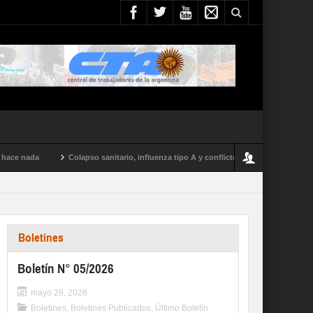
e nada
Colapso sanitario, influenza tipo A y conflictos en todo el país: el par
Boletines
Boletín N° 05/2026
mayo 28, 2026
Boletines
,
Boletines Publicados
,
Último Boletín