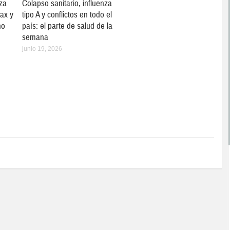
za
Colapso sanitario, influenza
max y
tipo A y conflictos en todo el
no
país: el parte de salud de la
semana
junio 19, 2026