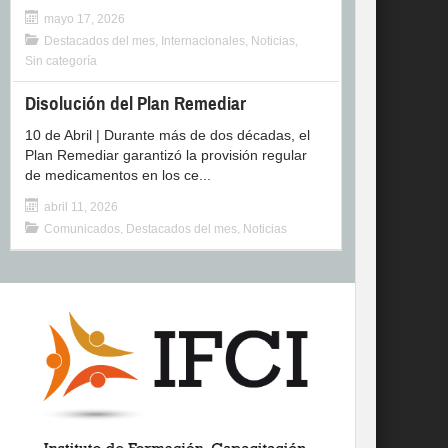
mayo 17, 2026
Destacados del mes
,
Internacionales
,
Noticias
,
Sin categoría
Disolución del Plan Remediar
10 de Abril | Durante más de dos décadas, el
Plan Remediar garantizó la provisión regular
de medicamentos en los ce...
abril 11, 2026
Comunicados
,
Destacados del mes
,
Noticias