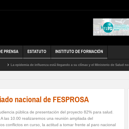
DE PRENSA
ESTATUTO
INSTITUTO DE FORMACIÓN
La epidemia de influenza está llegando a su clímax y el Ministerio de Salud no hac
riado nacional de FESPROSA
audiencia pública de presentación del proyecto 82% para salud.
 A las 10.00 realizaremos una reunión ampliada del
s conflictos en curso, la actitud a tomar frente al paro nacional