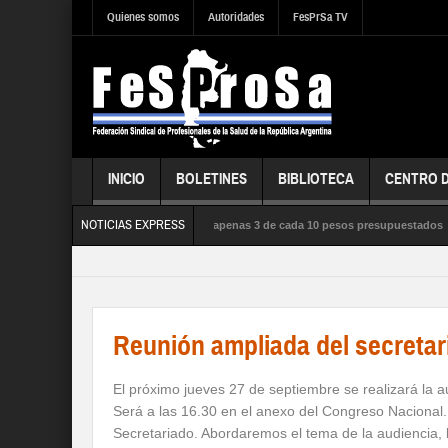
Quienes somos
Autoridades
FesPrSa TV
INICIO
BOLETINES
BIBLIOTECA
CENTRO 
NOTICIAS EXPRESS
za satura los hospitales, la salud usó apenas 3 de cada 10 pesos presupuestados
SEGURIDAD SOCIAL y los DERECHOS de sus trabajadores y trabajadoras
Reunión ampliada del secreta
El próximo jueves 27 de septiembre se realizará la 
Será a las 16.30 en el anexo del Congreso Nacional.
Secretariado. Abordaremos el tema de la audiencia, lo