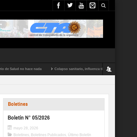
Salud no hace nada
Colapso sanitario, influenza tipo A y conflictos en todo el 
Boletines
Boletín N° 05/2026
mayo 28, 2026
Boletines
,
Boletines Publicados
,
Último Boletín