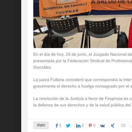
En el día de hoy, 24 de junio, el Juzgado Nacional de
presentada por la Federación Sindical de Profesional
González.
La jueza Fullana consideró que correspondía la inter
gravemente el derecho a huelga consagrado por el art
La resolución de la Justicia a favor de Fesprosa es u
la defensa de sus derechos y de la salud pública del 
share
0
0
0