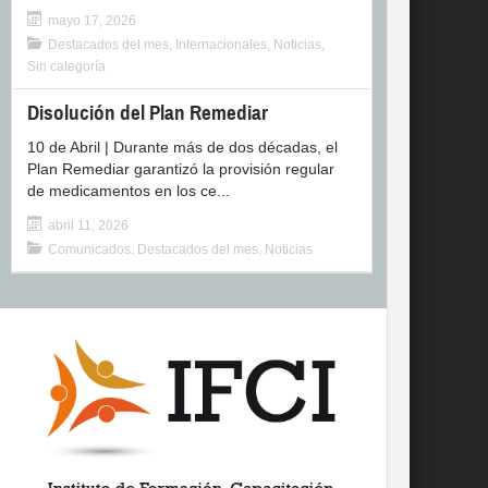
mayo 17, 2026
Destacados del mes
,
Internacionales
,
Noticias
,
Sin categoría
Disolución del Plan Remediar
10 de Abril | Durante más de dos décadas, el
Plan Remediar garantizó la provisión regular
de medicamentos en los ce...
abril 11, 2026
Comunicados
,
Destacados del mes
,
Noticias