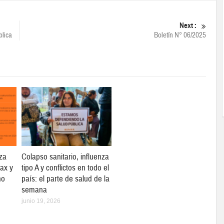
Next :
blica
Boletín N° 06/2025
za
Colapso sanitario, influenza
max y
tipo A y conflictos en todo el
no
país: el parte de salud de la
semana
junio 19, 2026