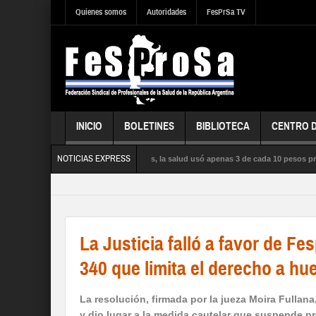
Quienes somos
Autoridades
FesPrSa TV
INICIO
BOLETINES
BIBLIOTECA
CENTRO 
NOTICIAS EXPRESS
 la influenza satura los hospitales, la salud usó apenas 3 de cada 10 pesos presupu
BLICA, la SEGURIDAD SOCIAL y los DERECHOS de sus trabajadores y trabajadoras
La Justicia falló a favor de F
340 que limita el derecho a hu
La resolución, firmada por la jueza Moira Fullana
y dio lugar a la medida cautelar que suspende pr