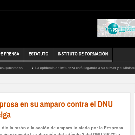
DE PRENSA
ESTATUTO
INSTITUTO DE FORMACIÓN
estados
La epidemia de influenza está llegando a su clímax y el Ministerio de 
esprosa en su amparo contra el DNU
elga
, dio la razón a la acción de amparo iniciada por la Fesprosa
ovisoriamente la aplicación del artículo 3 del DNU 340/25 a