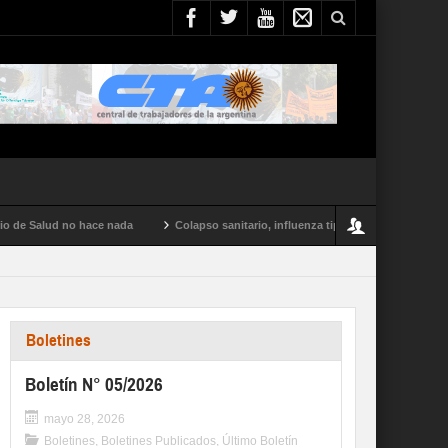
lud no hace nada
Colapso sanitario, influenza tipo A y conflictos en todo el pa
Boletines
Boletín N° 05/2026
mayo 28, 2026
Boletines
,
Boletines Publicados
,
Último Boletín