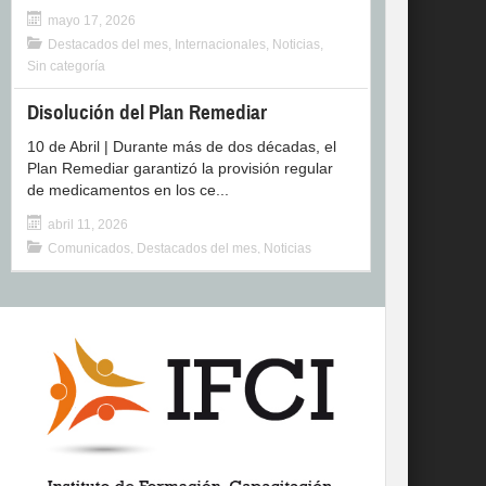
mayo 17, 2026
Destacados del mes
,
Internacionales
,
Noticias
,
Sin categoría
Disolución del Plan Remediar
10 de Abril | Durante más de dos décadas, el
Plan Remediar garantizó la provisión regular
de medicamentos en los ce...
abril 11, 2026
Comunicados
,
Destacados del mes
,
Noticias