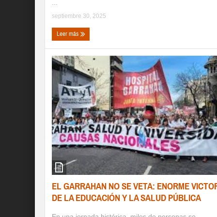
...
septiembre 30, 2025
Leer más
EL GARRAHAN NO SE VETA: ENORME VICTO
DE LA EDUCACIÓN Y LA SALUD PÚBLICA
En una jornada histórica, miles de personas se