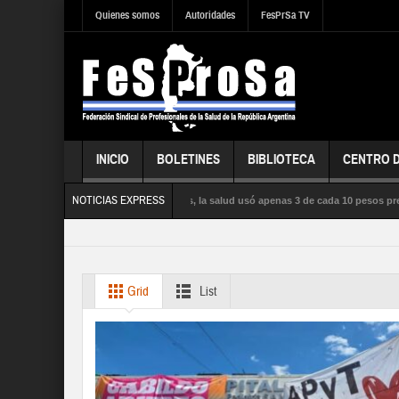
Quienes somos
Autoridades
FesPrSa TV
INICIO
BOLETINES
BIBLIOTECA
CENTRO 
NOTICIAS EXPRESS
a influenza satura los hospitales, la salud usó apenas 3 de cada 10 pesos presupues
LICA, la SEGURIDAD SOCIAL y los DERECHOS de sus trabajadores y trabajadoras
Grid
List