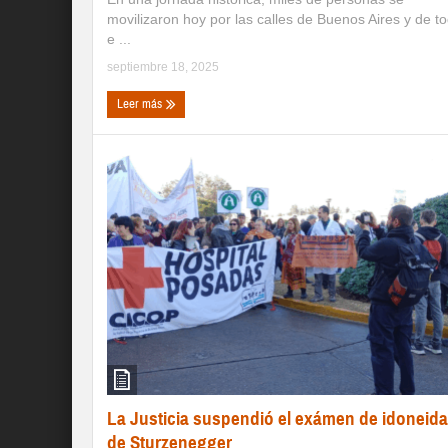
movilizaron hoy por las calles de Buenos Aires y de t
e ...
septiembre 18, 2025
Leer más
La Justicia suspendió el exámen de idoneid
de Sturzenegger