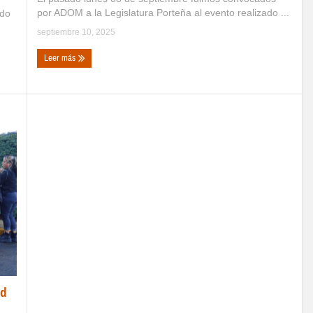
por ADOM a la Legislatura Porteña al evento realizado ...
odo
septiembre 10, 2025
Leer más
ad