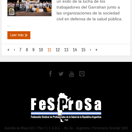
un éxito de la lucha de los
trabajadores del Garrahan junto a
las organizaciones de la sociedad
civil en defensa de la salud pública.
...
Leer más
«
‹
7
8
9
10
11
12
13
14
15
›
»
Avenida de Mayo 621 | Piso 3 | C.A.B.A. – Bs. As. - Argentina | Personería Gremial 1906