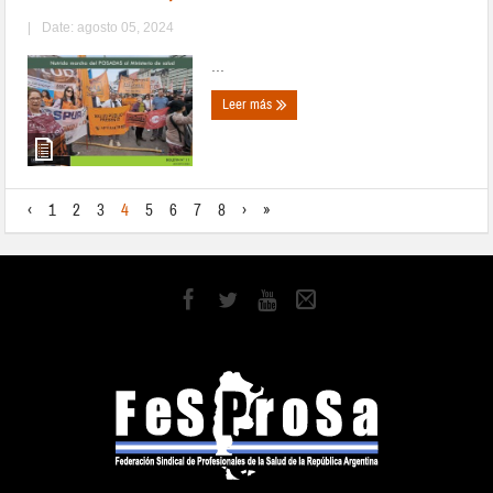
|
Date: agosto 05, 2024
...
Leer más
‹
1
2
3
4
5
6
7
8
›
»