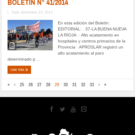
BOLETÍN N° 41/2014
|
Date: diciembre 23, 2014
En esta edición del Boletín:
EDITORIAL: · 37-LA BUENA NUEVA
LA RIOJA: · Alto acatamiento en
hospitales y centros primarios de la
Provincia · APROSLAR registró un
alto acatamiento al paro
determinado p ...
Leer más
«
‹
25
26
27
28
29
30
31
32
33
›
»