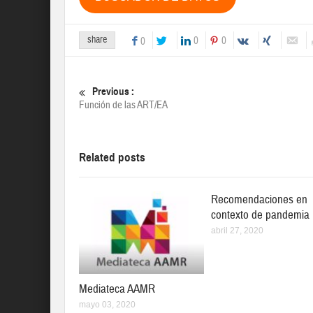
share
0
0
0
Previous :
Función de las ART/EA
Related posts
Recomendaciones en
contexto de pandemia
abril 27, 2020
Mediateca AAMR
mayo 03, 2020