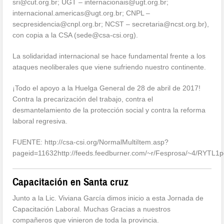
sri@cut.org.br; UGT – internacionais@ugt.org.br;
internacional.americas@ugt.org.br; CNPL –
secpresidencia@cnpl.org.br; NCST – secretaria@ncst.org.br),
con copia a la CSA (sede@csa-csi.org).
La solidaridad internacional se hace fundamental frente a los
ataques neoliberales que viene sufriendo nuestro continente.
¡Todo el apoyo a la Huelga General de 28 de abril de 2017!
Contra la precarización del trabajo, contra el
desmantelamiento de la protección social y contra la reforma
laboral regresiva.
FUENTE: http://csa-csi.org/NormalMultiItem.asp?
pageid=11632http://feeds.feedburner.com/~r/Fesprosa/~4/RYTL1
Capacitación en Santa cruz
Junto a la Lic. Viviana García dimos inicio a esta Jornada de
Capacitación Laboral. Muchas Gracias a nuestros
compañeros que vinieron de toda la provincia.