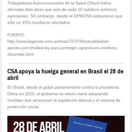
Trabajadores Autoconvocados de la Salud (Sitas) había
afirmado días atrás que seis de cada 10 médicos sufrieron
agresiones. Sin embargo, desde el SIPROSA sostuvieron que
sólo un 10% resultaron afectados.
FUENTE:
http://www.lagaceta.com.ar/nota/727478/actualidad/se-
aprobo-pornimidad-ley-para-proteger-agresiones-medicos-
docentes.html
CSA apoya la huelga general en Brasil el 28 de
abril
En Brasil, desde el golpe parlamentario contra la presidenta
Dilma en 2016, el gobierno no electo viene adoptando
medidas que amenazan la legislación laboral y el sistema de
protección social