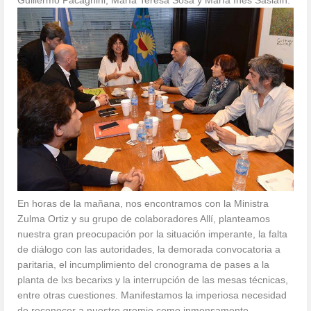
Guillermo Pacagnini, María Teresa Sosa y María Inés Sasiaín.
En horas de la mañana, nos encontramos con la Ministra
Zulma Ortiz y su grupo de colaboradores Allí, planteamos
nuestra gran preocupación por la situación imperante, la falta
de diálogo con las autoridades, la demorada convocatoria a
paritaria, el incumplimiento del cronograma de pases a la
planta de lxs becarixs y la interrupción de las mesas técnicas,
entre otras cuestiones. Manifestamos la imperiosa necesidad
de reconocer a nuestro gremio como inmensamente