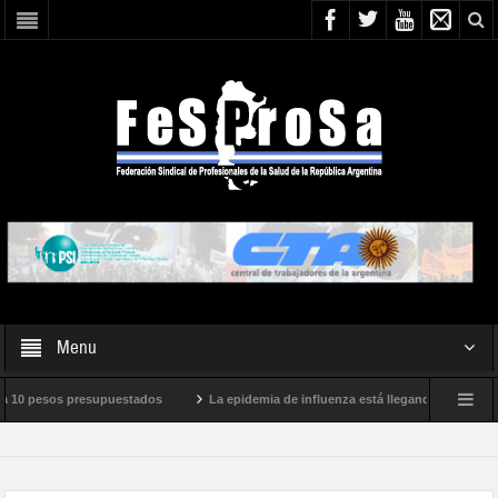
Menu
stados
La epidemia de influenza está llegando a su clímax y el Ministerio de S
6
En defensa de la SALUD PÚBLICA, la SEGURIDAD SOCIAL y los DERECHOS de