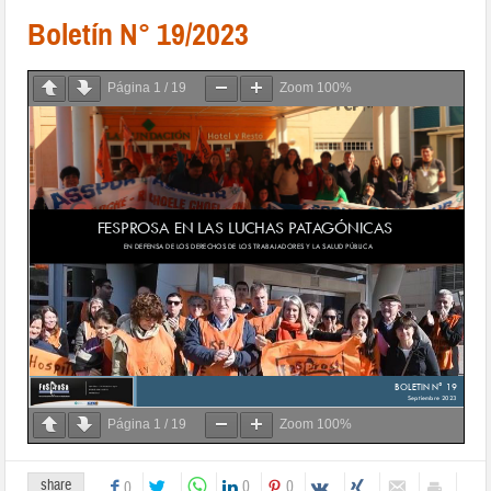
Boletín N° 19/2023
Página
1
/
19
Zoom
100%
Página
1
/
19
Zoom
100%
share
0
0
0