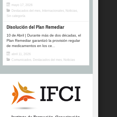
mayo 17, 2026
Destacados del mes
,
Internacionales
,
Noticias
,
Sin categoría
Disolución del Plan Remediar
10 de Abril | Durante más de dos décadas, el
Plan Remediar garantizó la provisión regular
de medicamentos en los ce...
abril 11, 2026
Comunicados
,
Destacados del mes
,
Noticias