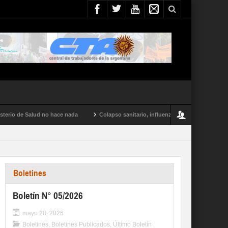
rio de Salud no hace nada
Colapso sanitario, influenza tipo A y conflictos en t
Boletines
Boletín N° 05/2026
mayo 28, 2026
Boletines
,
Boletines Publicados
,
Último Boletín