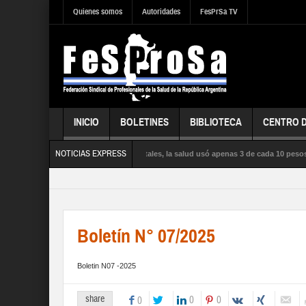
Quienes somos
Autoridades
FesPrSa TV
INICIO
BOLETINES
BIBLIOTECA
CENTRO 
NOTICIAS EXPRESS
ientras la influenza satura los hospitales, la salud usó apenas 3 de cada 10 pesos p
LUD PÚBLICA, la SEGURIDAD SOCIAL y los DERECHOS de sus trabajadores y trabaja
Boletín N° 07/2025
Boletin N07 -2025
share
0
0
0